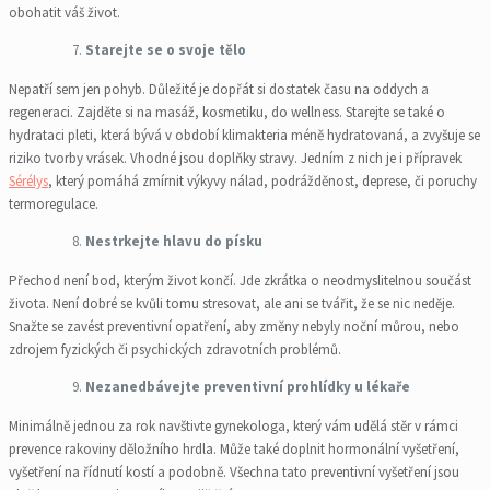
obohatit váš život.
Starejte se o svoje tělo
Nepatří sem jen pohyb. Důležité je dopřát si dostatek času na oddych a
regeneraci. Zajděte si na masáž, kosmetiku, do wellness. Starejte se také o
hydrataci pleti, která bývá v období klimakteria méně hydratovaná, a zvyšuje se
riziko tvorby vrásek. Vhodné jsou doplňky stravy. Jedním z nich je i přípravek
Sérélys
, který pomáhá zmírnit výkyvy nálad, podrážděnost, deprese, či poruchy
termoregulace.
Nestrkejte hlavu do písku
Přechod není bod, kterým život končí. Jde zkrátka o neodmyslitelnou součást
života. Není dobré se kvůli tomu stresovat, ale ani se tvářit, že se nic neděje.
Snažte se zavést preventivní opatření, aby změny nebyly noční můrou, nebo
zdrojem fyzických či psychických zdravotních problémů.
Nezanedbávejte preventivní prohlídky u lékaře
Minimálně jednou za rok navštivte gynekologa, který vám udělá stěr v rámci
prevence rakoviny děložního hrdla. Může také doplnit hormonální vyšetření,
vyšetření na řídnutí kostí a podobně. Všechna tato preventivní vyšetření jsou