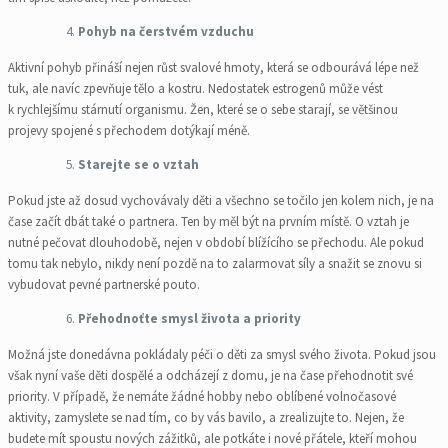
Pohyb na čerstvém vzduchu
Aktivní pohyb přináší nejen růst svalové hmoty, která se odbourává lépe než
tuk, ale navíc zpevňuje tělo a kostru. Nedostatek estrogenů může vést
k rychlejšímu stárnutí organismu. Žen, které se o sebe starají, se většinou
projevy spojené s přechodem dotýkají méně.
Starejte se o vztah
Pokud jste až dosud vychovávaly děti a všechno se točilo jen kolem nich, je na
čase začít dbát také o partnera. Ten by měl být na prvním místě. O vztah je
nutné pečovat dlouhodobě, nejen v období blížícího se přechodu. Ale pokud
tomu tak nebylo, nikdy není pozdě na to zalarmovat síly a snažit se znovu si
vybudovat pevné partnerské pouto.
Přehodnoťte smysl života a priority
Možná jste donedávna pokládaly péči o děti za smysl svého života. Pokud jsou
však nyní vaše děti dospělé a odcházejí z domu, je na čase přehodnotit své
priority. V případě, že nemáte žádné hobby nebo oblíbené volnočasové
aktivity, zamyslete se nad tím, co by vás bavilo, a zrealizujte to. Nejen, že
budete mít spoustu nových zážitků, ale potkáte i nové přátele, kteří mohou