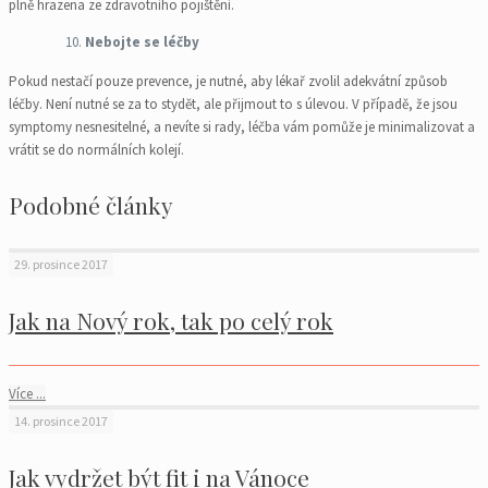
plně hrazena ze zdravotního pojištění.
Nebojte se léčby
Pokud nestačí pouze prevence, je nutné, aby lékař zvolil adekvátní způsob
léčby. Není nutné se za to stydět, ale přijmout to s úlevou. V případě, že jsou
symptomy nesnesitelné, a nevíte si rady, léčba vám pomůže je minimalizovat a
vrátit se do normálních kolejí.
Podobné články
29. prosince 2017
Jak na Nový rok, tak po celý rok
Více ...
14. prosince 2017
Jak vydržet být fit i na Vánoce