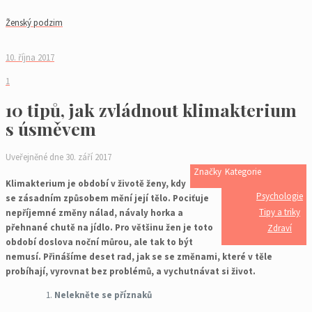
Ženský podzim
10. října 2017
1
10 tipů, jak zvládnout klimakterium
s úsměvem
Uveřejněné
dne
30. září 2017
Značky
Kategorie
Klimakterium je období v životě ženy, kdy
Psychologie
se zásadním způsobem mění její tělo. Pociťuje
Tipy a triky
nepříjemné změny nálad, návaly horka a
přehnané chutě na jídlo. Pro většinu žen je toto
Zdraví
období doslova noční můrou, ale tak to být
nemusí. Přinášíme deset rad, jak se se změnami, které v těle
probíhají, vyrovnat bez problémů, a vychutnávat si život.
Nelekněte se příznaků