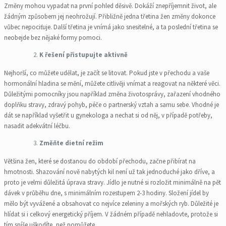
Změny mohou vypadat na první pohled děsivě. Dokáží znepříjemnit život, ale
žádným způsobem jej neohrožují. Přibližně jedna třetina žen změny dokonce
vůbec nepociťuje. Další třetina je vnímá jako snesitelné, a ta poslední třetina se
neobejde bez nějaké formy pomoci.
K řešení přistupujte aktivně
Nejhorší, co můžete udělat, je začít se litovat. Pokud jste v přechodu a vaše
hormonální hladina se mění, můžete citlivěji vnímat a reagovat na některé věci.
Důležitými pomocníky jsou například změna životosprávy, zařazení vhodného
doplňku stravy, zdravý pohyb, péče o partnerský vztah a samu sebe. Vhodné je
dát se například vyšetřit u gynekologa a nechat si od něj, v případě potřeby,
nasadit adekvátní léčbu.
Změňte dietní režim
Většina žen, které se dostanou do období přechodu, začne přibírat na
hmotnosti. Shazování nově nabytých kil není už tak jednoduché jako dříve, a
proto je velmi důležitá úprava stravy. Jídlo je nutné si rozložit minimálně na pět
dávek v průběhu dne, s minimálním rozestupem 2-3 hodiny. Složení jídel by
mělo být vyvážené a obsahovat co nejvíce zeleniny a mořských ryb. Důležité je
hlídat si i celkový energetický příjem. V žádném případě nehladovte, protože si
tím spíše uškodíte, než pomůžete.